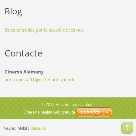
Blog
Dues entrades per la sessió de les nou
Contacte
Cinema Alemany
anna.cue
sta01@es
tudiant.
upf.edu
© 2013 Rervats tots els drets.
Crea una pàgina web gratuïta
Veure::
Mòbil
|
Clàssica