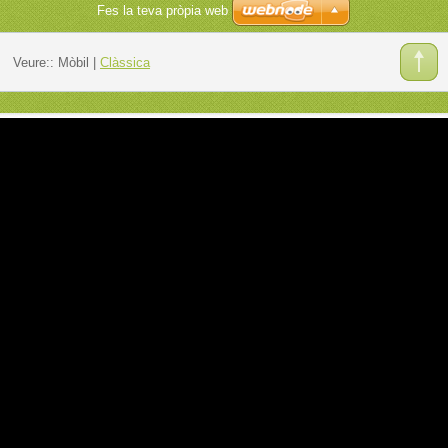
Fes la teva pròpia web
Veure::
Mòbil
|
Clàssica