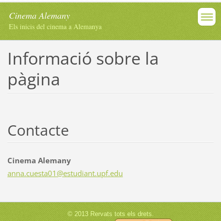
Cinema Alemany
Els inicis del cinema a Alemanya
Informació sobre la
pàgina
Contacte
Cinema Alemany
anna.cue
sta01@es
tudiant.
upf.edu
© 2013 Rervats tots els drets.